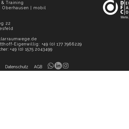
& Training
| Oberhausen | mobil
:
eg 22
esfeld
klarraumwege.de
tthoff-Eigenwillig:
+49 (0) 177 7966229
cher: +49 (0) 1575 2043499
Datenschutz
AGB