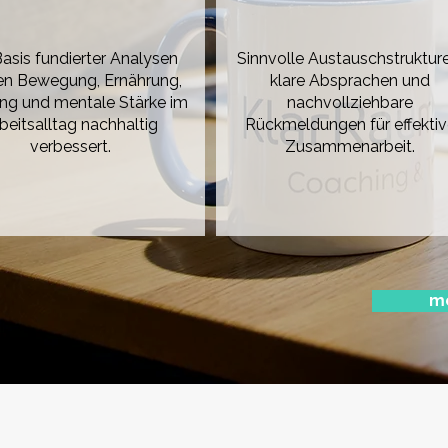
asis fundierter Analysen
Sinnvolle Austauschstrukture
n Bewegung, Ernährung,
klare Absprachen und
ng und mentale Stärke im
nachvollziehbare
beitsalltag nachhaltig
Rückmeldungen für effektiv
verbessert.
Zusammenarbeit.
me