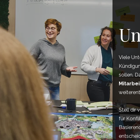
Un
Viele Un
Kündigun
sollen. D
Mitarbe
weiterent
Stell dir
für Konfl
Basierend
entschei