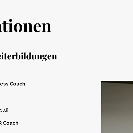
ationen
iterbildungen
ness Coach
old)
R Coach