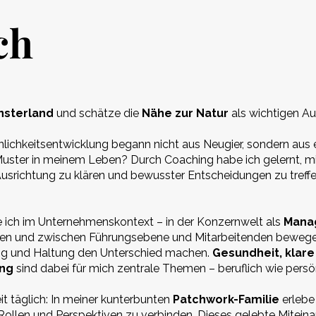
ch
nsterland
und schätze die
Nähe zur Natur
als wichtigen Au
nlichkeitsentwicklung begann nicht aus Neugier, sondern aus
uster in meinem Leben? Durch Coaching habe ich gelernt, mic
srichtung zu klären und bewusster Entscheidungen zu treffe
te ich im Unternehmenskontext – in der Konzernwelt als
Mana
en und zwischen Führungsebene und Mitarbeitenden bewege 
g und Haltung den Unterschied machen.
Gesundheit, klar
ung
sind dabei für mich zentrale Themen – beruflich wie persön
it täglich: In meiner kunterbunten
Patchwork-Familie
erlebe 
 Rollen und Perspektiven zu verbinden. Dieses gelebte Miteina